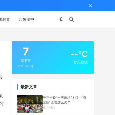
体教育
印象汉中
投稿
7
--°C
星期五
暂无数据
2026年8月
段
最新文章
和
千元一晚“一房难求”！汉中“微
度假”凭啥这么火？
将
16 小时前