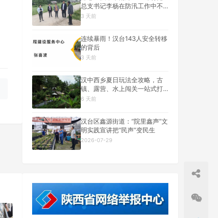
总支书记李杨在防汛工作中不
幸遇难
3 天前
连续暴雨！汉台143人安全转移
的背后
3 天前
汉中西乡夏日玩法全攻略，古
镇、露营、水上闯关一站式打
卡
6 天前
汉台区鑫源街道：“院里鑫声”文
明实践宣讲把“民声”变民生
2026-07-29
一篇