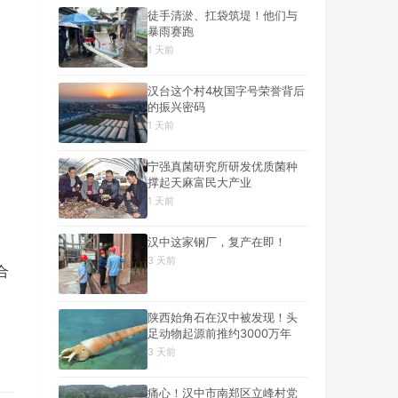
徒手清淤、扛袋筑堤！他们与
暴雨赛跑
1 天前
汉台这个村4枚国字号荣誉背后
的振兴密码
1 天前
宁强真菌研究所研发优质菌种
撑起天麻富民大产业
1 天前
汉中这家钢厂，复产在即！
3 天前
合
陕西始角石在汉中被发现！头
足动物起源前推约3000万年
3 天前
痛心！汉中市南郑区立峰村党