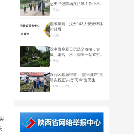
总支书记李杨在防汛工作中不
幸遇难
3 天前
连续暴雨！汉台143人安全转移
的背后
3 天前
汉中西乡夏日玩法全攻略，古
镇、露营、水上闯关一站式打
卡
6 天前
汉台区鑫源街道：“院里鑫声”文
明实践宣讲把“民声”变民生
2026-07-29
实
长