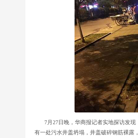
7月27日晚，华商报记者实地探访发
有一处污水井盖坍塌，井盖破碎钢筋裸露