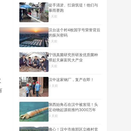
徒手清淤、扛袋筑堤！他们与
暴雨赛跑
1 天前
汉台这个村4枚国字号荣誉背后
的振兴密码
1 天前
宁强真菌研究所研发优质菌种
撑起天麻富民大产业
1 天前
汉中这家钢厂，复产在即！
汉
3 天前
有
陕西始角石在汉中被发现！头
足动物起源前推约3000万年
3 天前
痛心！汉中市南郑区立峰村党