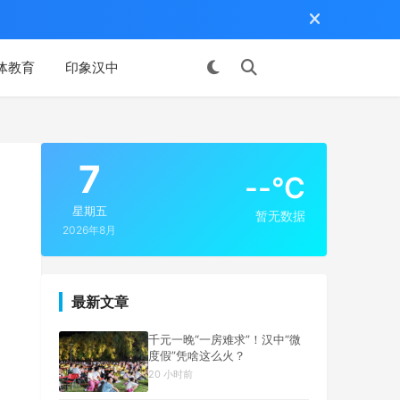
体教育
印象汉中
投稿
7
--°C
星期五
暂无数据
2026年8月
最新文章
千元一晚“一房难求”！汉中“微
度假”凭啥这么火？
20 小时前