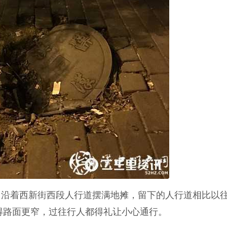
，沿着西新街西段人行道摆满地摊，留下的人行道相比以
得路面更窄，过往行人都得礼让小心通行。