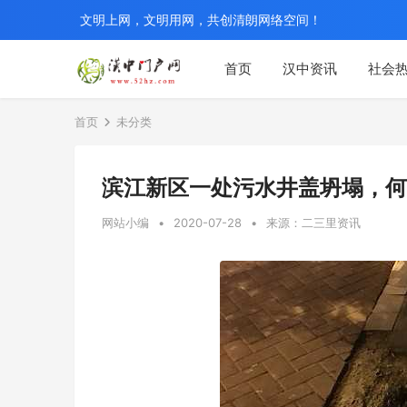
文明上网，文明用网，共创清朗网络空间！
首页
汉中资讯
社会
首页
未分类
滨江新区一处污水井盖坍塌，何
网站小编
•
2020-07-28
•
来源：二三里资讯