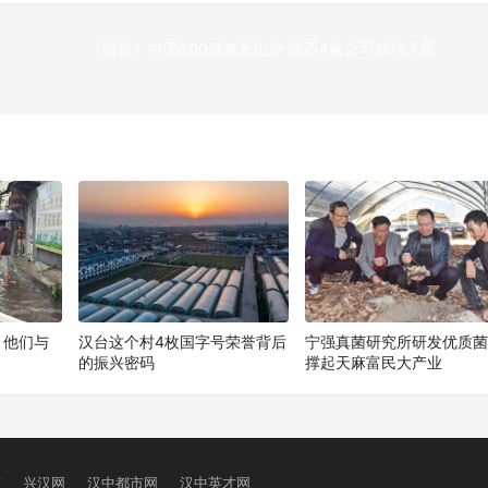
《财富》中国500强名单出炉 陕西4家公司成功入围
下
！他们与
汉台这个村4枚国字号荣誉背后
宁强真菌研究所研发优质
的振兴密码
撑起天麻富民大产业
窗
兴汉网
汉中都市网
汉中英才网