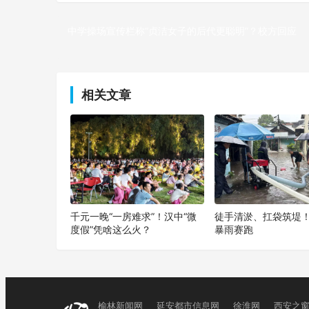
中学操场宣传栏称“贞洁女子的后代更聪明”？校方回应
上一篇
相关文章
千元一晚“一房难求”！汉中“微
徒手清淤、扛袋筑堤
度假”凭啥这么火？
暴雨赛跑
榆林新闻网
延安都市信息网
徐淮网
西安之