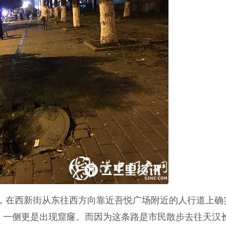
现，在西新街从东往西方向靠近吾悦广场附近的人行道上确
，一侧更是出现窟窿。而因为这条路是市民散步去往天汉