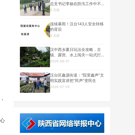
总支书记李杨在防汛工作中不
幸遇难
3 天前
连续暴雨！汉台143人安全转移
的背后
3 天前
汉中西乡夏日玩法全攻略，古
镇、露营、水上闯关一站式打
卡
2026-08-01
汉台区鑫源街道：“院里鑫声”文
明实践宣讲把“民声”变民生
2026-07-29
，
心