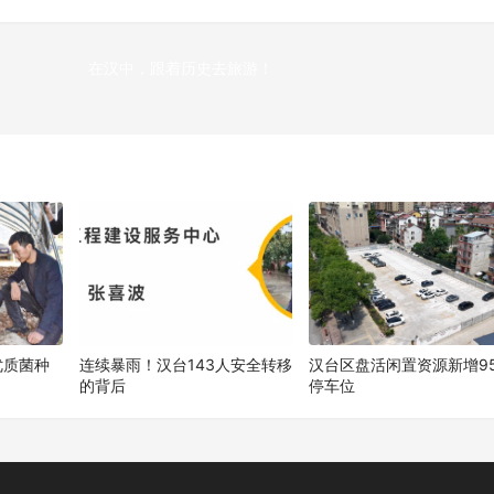
在汉中，跟着历史去旅游！
下
优质菌种
连续暴雨！汉台143人安全转移
汉台区盘活闲置资源新增95
的背后
停车位