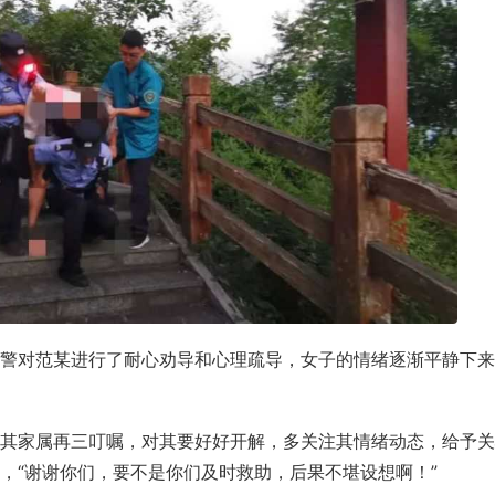
警对范某进行了耐心劝导和心理疏导，女子的情绪逐渐平静下来
其家属再三叮嘱，对其要好好开解，多关注其情绪动态，给予关
，“谢谢你们，要不是你们及时救助，后果不堪设想啊！”