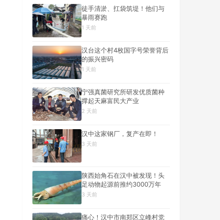
徒手清淤、扛袋筑堤！他们与
暴雨赛跑
1 天前
汉台这个村4枚国字号荣誉背后
的振兴密码
1 天前
宁强真菌研究所研发优质菌种
撑起天麻富民大产业
2 天前
汉中这家钢厂，复产在即！
3 天前
陕西始角石在汉中被发现！头
足动物起源前推约3000万年
3 天前
痛心！汉中市南郑区立峰村党