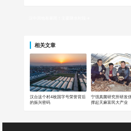
汉中局地有暴雨！主要降水时段→
上一篇
相关文章
汉台这个村4枚国字号荣誉背后
宁强真菌研究所研发
的振兴密码
撑起天麻富民大产业