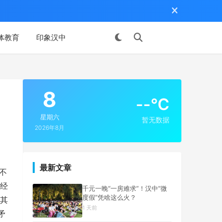
体教育
印象汉中
投稿
8
--°C
星期六
暂无数据
2026年8月
最新文章
不
经
千元一晚“一房难求”！汉中“微
度假”凭啥这么火？
其
1 天前
矛