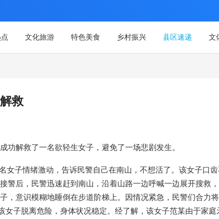
热点
文化旅游
特色美食
乡村振兴
县区速递
文
解救
成功解救了一名欲轻生女子，避免了一场悲剧发生。
一名女子情绪激动，告诉民警自己在南山，不想活了。该女子口齿
接警后，民警迅速赶到南山，沿着山路一边呼喊一边展开搜救，
子，意识模糊地睡倒在步道阶梯上。因情况紧急，民警们合力将
，该女子脱离危险，身体状况稳定。经了解，该女子范某由于家庭