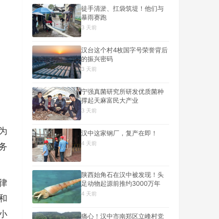
徒手清淤、扛袋筑堤！他们与
暴雨赛跑
3 天前
汉台这个村4枚国字号荣誉背后
的振兴密码
3 天前
宁强真菌研究所研发优质菌种
撑起天麻富民大产业
3 天前
为
汉中这家钢厂，复产在即！
4 天前
务
陕西始角石在汉中被发现！头
律
足动物起源前推约3000万年
4 天前
和
小
痛心！汉中市南郑区立峰村党