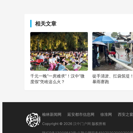
上一篇
相关文章
千元一晚“一房难求”！汉中“微
徒手清淤、扛袋筑堤
度假”凭啥这么火？
暴雨赛跑
榆林新闻网
延安都市信息网
徐淮网
西安之
Copyright © 2026
汉中门户网
版权所有
陕ICP备13009842号-1
陕公网安备61070202000200