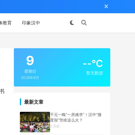
体教育
印象汉中
投稿
9
--°C
星期日
暂无数据
2026年8月
书
最新文章
千元一晚“一房难求”！汉中“微
度假”凭啥这么火？
2 天前