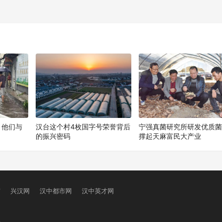
下
！他们与
汉台这个村4枚国字号荣誉背后
宁强真菌研究所研发优质
的振兴密码
撑起天麻富民大产业
窗
兴汉网
汉中都市网
汉中英才网
号