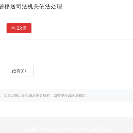
题移送司法机关依法处理。
举报文章
赞
(0)
。文章及图片版权归原作者所有。如有侵权请联系删除。
汉中两儿童家门口渠中溺亡 为7岁和3岁的兄弟俩