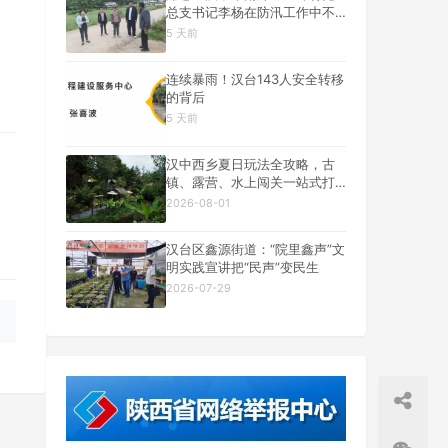
总支书记李杨在防汛工作中不
幸遇难
5 天前
连续暴雨！汉台143人安全转移
的背后
5 天前
汉中西乡夏日玩法全攻略，古
镇、露营、水上闯关一站式打
卡
2026-08-01
汉台区鑫源街道：“院里鑫声”文
明实践宣讲把“民声”变民生
2026-07-29