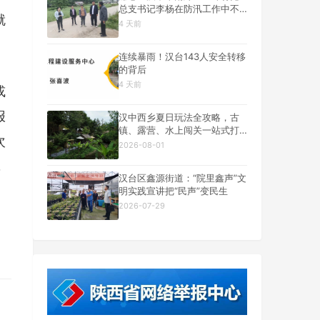
总支书记李杨在防汛工作中不
就
幸遇难
4 天前
连续暴雨！汉台143人安全转移
的背后
4 天前
或
报
汉中西乡夏日玩法全攻略，古
镇、露营、水上闯关一站式打
次
卡
2026-08-01
，
汉台区鑫源街道：“院里鑫声”文
明实践宣讲把“民声”变民生
2026-07-29