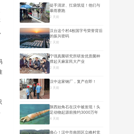
徒手清淤、扛袋筑堤！他们与
，
暴雨赛跑
2 天前
要
汉台这个村4枚国字号荣誉背后
也
的振兴密码
2 天前
宁强真菌研究所研发优质菌种
码
撑起天麻富民大产业
2 天前
准
汉中这家钢厂，复产在即！
3 天前
只
陕西始角石在汉中被发现！头
）
足动物起源前推约3000万年
4 天前
痛心！汉中市南郑区立峰村党