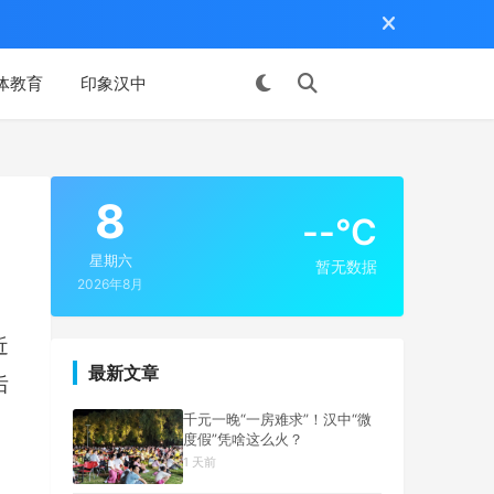
体教育
印象汉中
投稿
8
--°C
星期六
暂无数据
2026年8月
近
最新文章
后
千元一晚“一房难求”！汉中“微
度假”凭啥这么火？
1 天前