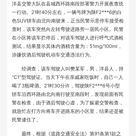
洋县交警大队在县城西环路南段部署警力开展夜查统
一行动。21时40分左右，一辆号牌为陕F2***6的白
色SUV轿车由北向南驶来，正当民警示意停车接受检
查时，该车突然向左转弯驶进路旁一居民小区。民警
在小区将该车拦停后，对该车驾驶人进行呼气式酒检
测试，结果显示其体内酒精含量为：51mg/100ml，
涉嫌饮酒后驾驶机动车交通违法行为。
经调查，该车驾驶人叫樊某军，男，洋县人，持
“C1”型驾驶证。当天下午在亲戚家吃饭时，自己一人
喝了3瓶啤酒。21时30分许，驾驶陕F2***6号小型
轿车沿西环路由北向南行驶至南段时，发现前面有民
警在检查，由于酒后驾驶心虚，为了躲避交警检查，
就急忙左打方向将车开进路东的小区里，结果还是被
民警逮住了。
最终，根据《道路交通安全法》第91条第1款之