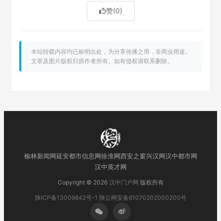
赞
(0)
本站转载内容均已标明出处，为分享传播之用，非商业用途。
文章及图片版权归原作者所有。如有侵权请联系删除。
榆林新闻网
延安都市信息网
徐淮网
西安之窗
兴汉网
汉中都市网
汉中英才网
Copyright © 2026
汉中门户网
版权所有
陕ICP备13009842号-1
陕公网安备61070202000200号