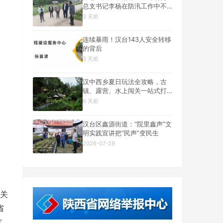
总支书记李杨在防汛工作中不
幸遇难
3 天前
连续暴雨！汉台143人安全转移
的背后
3 天前
汉中西乡夏日玩法全攻略，古
镇、露营、水上闯关一站式打
卡
6 天前
汉台区鑫源街道：“院里鑫声”文
明实践宣讲把“民声”变民生
2026-07-29
关
省
支