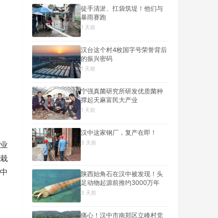
徒手清淤、扛袋筑堤！他们与
暴雨赛跑
1 天前
汉台这个村4枚国字号荣誉背后
的振兴密码
1 天前
宁强真菌研究所研发优质菌种
撑起天麻富民大产业
1 天前
汉中这家钢厂，复产在即！
3 天前
业
栽
中
陕西始角石在汉中被发现！头
足动物起源前推约3000万年
3 天前
痛心！汉中市南郑区立峰村党