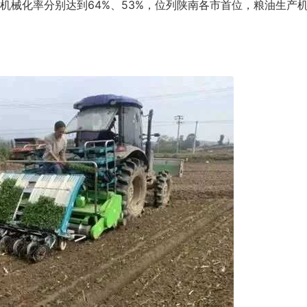
机械化率分别达到64%、53%，位列陕南各市首位，粮油生产