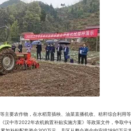
等主要农作物，在水稻育插秧、油菜直播机收、秸秆综合利用等
《汉中市2022年农机购置补贴实施方案》等政策文件，争取中
置累加补贴配套资金300万元，县区从整合资金中安排1890万元