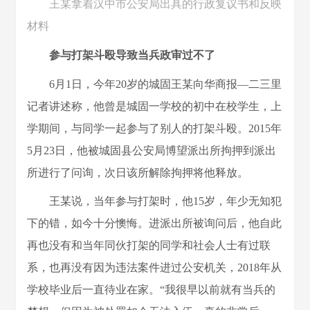
王某拿着汉中市公安局出具的行政复议书和反映
材料
参与打架斗殴导致当兵政审过不了
6月1日，今年20岁的城固王某向华商报—二三里
记者讲述称，他曾是城固一学校的初中在校学生，上
学期间，与同学一起参与了别人的打架斗殴。2015年
5月23日，他被城固县公安局博望派出所拘押到派出
所进行了问询，次日该所解除拘押将他释放。
王某说，当年参与打架时，他15岁，年少无知犯
下的错，如今十分懊悔。进派出所被询问后，他自此
再也没有和当年同伙打架的同学和社会人士有过联
系，也再没有因为违法案件进过公安机关，2018年从
学校毕业后一直待业在家。“我很早以前就有当兵的