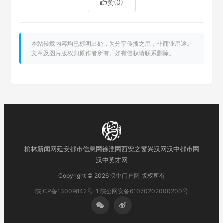
赞
(0)
本站转载内容均已标明出处，为分享传播之用，非商业用途。
文章及图片版权归原作者所有。如有侵权请联系删除。
榆林新闻网
延安都市信息网
徐淮网
西安之窗
兴汉网
汉中都市网
汉中英才网
Copyright © 2026
汉中门户网
版权所有
陕ICP备13009842号-1
陕公网安备61070202000200号