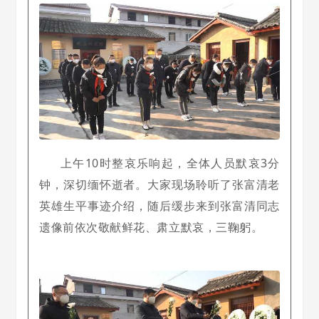
上午10时整哀乐响起，全体人员默哀3分
钟，深切缅怀逝者。大家现场聆听了张富清老
英雄生平事迹介绍，随后缓步来到张富清同志
遗像前依次敬献鲜花、肃立默哀，三鞠躬。