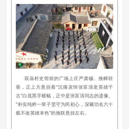
双庙村史馆前的广场上庄严肃穆、挽幛轻
垂，正上方悬挂着“沉痛哀悼张富清老英雄千
古”白底黑字横幅，正中是张富清同志的遗像。
“朴实纯粹一辈子坚守为民初心，深藏功名六十
载不改英雄本色”的挽联悬挂左右。