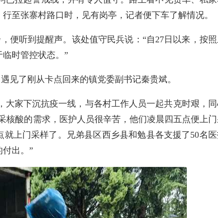
。行至张寨村路口时，见有岗亭，记者便下车了解情况。
步，便听到提醒声。该处值守民兵说：“自27日以来，按照
临时管控状态。”
，遇见了刚从卡点回来的镇党委副书记秦贵斌。
，大家下沉抗疫一线，与各村工作人员一起共克时艰，同
居民采核酸的需求，医护人员很辛苦，他们凌晨四五点便上门
点就上门采样了。兄弟县区西乡县和勉县各支援了50名医
付出。”