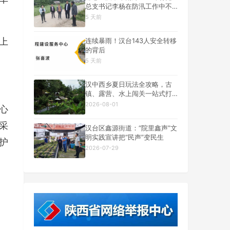
总支书记李杨在防汛工作中不
幸遇难
5 天前
上
连续暴雨！汉台143人安全转移
的背后
5 天前
汉中西乡夏日玩法全攻略，古
镇、露营、水上闯关一站式打
卡
2026-08-01
心
采
汉台区鑫源街道：“院里鑫声”文
明实践宣讲把“民声”变民生
护
2026-07-29