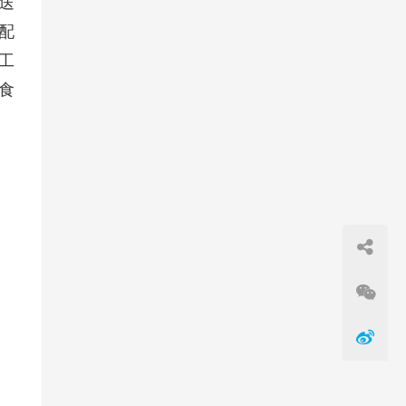
送
配
工
食