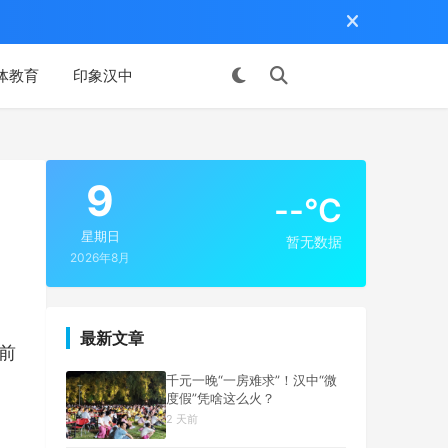
体教育
印象汉中
投稿
9
--°C
星期日
暂无数据
2026年8月
最新文章
前
千元一晚“一房难求”！汉中“微
度假”凭啥这么火？
2 天前