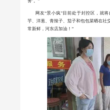
务’。”
网友“景小疯”目前处于封控区，就
芋、洋葱、青辣子、茄子和包包菜晒在社
常新鲜，河东店加油！”