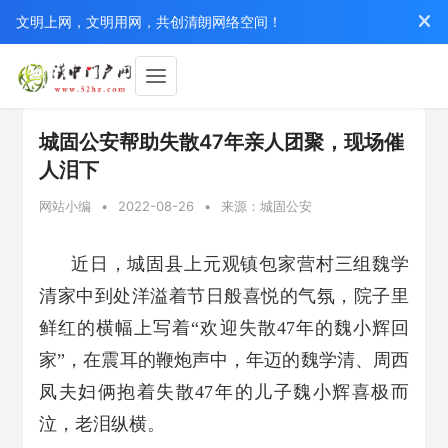
文明上网，文明用网，共创清朗网络空间！
城固公安帮助失散47年亲人团聚，现场催
人泪下
网站小编
•
2022-08-26
•
来源：城固公安
近日，城固县上元观镇包家营村三组魏学
清家中到处洋溢着节日般喜悦的气氛，院子里
鲜红的横幅上写着“欢迎失散47年的魏小辉回
家”，在震耳的鞭炮声中，年迈的魏学清、周西
凤夫妇俩抱着失散47年的儿子魏小辉喜极而
泣，老泪纵横。