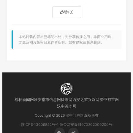
赞
(0)
本站转载内容均已标明出处，为分享传播之用，非商业用途。
文章及图片版权归原作者所有。如有侵权请联系删除。
榆林新闻网
延安都市信息网
徐淮网
西安之窗
兴汉网
汉中都市网
汉中英才网
Copyright © 2026
汉中门户网
版权所有
陕ICP备13009842号-1
陕公网安备61070202000200号