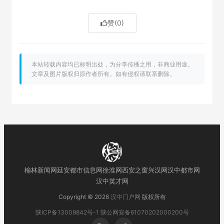
赞
(0)
本站转载内容均已标明出处，为分享传播之用，非商业用途。
文章及图片版权归原作者所有。如有侵权请联系删除。
榆林新闻网
延安都市信息网
徐淮网
西安之窗
兴汉网
汉中都市网
汉中英才网
Copyright © 2026
汉中门户网
版权所有
陕ICP备13009842号-1
陕公网安备61070202000200号