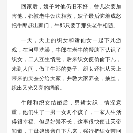
回家后，嫂子对他仍旧不好，曾几次要加
害他，都被老牛设法相救，嫂子最后恼羞成怒
把牛郎赶出家门，牛郎只要了那头老牛相随。
一天，天上的织女和诸仙女一起下凡游
戏，在河里洗澡，牛郎在老牛的帮助下认识了
织女，二人互生情意，后来织女便偷偷下凡，
来到人间，做了牛郎的妻子。织女还把从天上
带来的天蚕分给大家，并教大家养蚕，抽丝，
织出又光又亮的绸缎。
牛郎和织女结婚后，男耕女织，情深意
重，他们生了一男一女两个孩子，一家人生活
得很幸福。但是好景不长，这事很快便让天帝
知道，王母娘娘亲自下凡来，强行把织女带回