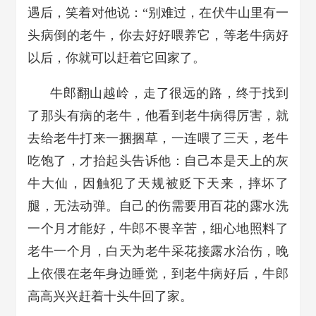
遇后，笑着对他说：“别难过，在伏牛山里有一
头病倒的老牛，你去好好喂养它，等老牛病好
以后，你就可以赶着它回家了。
牛郎翻山越岭，走了很远的路，终于找到
了那头有病的老牛，他看到老牛病得厉害，就
去给老牛打来一捆捆草，一连喂了三天，老牛
吃饱了，才抬起头告诉他：自己本是天上的灰
牛大仙，因触犯了天规被贬下天来，摔坏了
腿，无法动弹。自己的伤需要用百花的露水洗
一个月才能好，牛郎不畏辛苦，细心地照料了
老牛一个月，白天为老牛采花接露水治伤，晚
上依偎在老年身边睡觉，到老牛病好后，牛郎
高高兴兴赶着十头牛回了家。