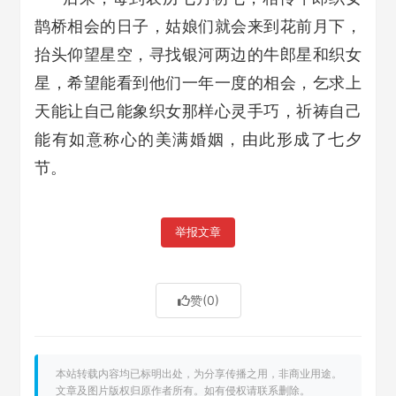
鹊桥相会的日子，姑娘们就会来到花前月下，
抬头仰望星空，寻找银河两边的牛郎星和织女
星，希望能看到他们一年一度的相会，乞求上
天能让自己能象织女那样心灵手巧，祈祷自己
能有如意称心的美满婚姻，由此形成了七夕
节。
举报文章
赞
(0)
本站转载内容均已标明出处，为分享传播之用，非商业用途。
文章及图片版权归原作者所有。如有侵权请联系删除。