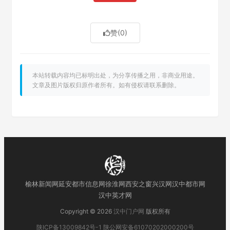
赞
(0)
本站转载内容均已标明出处，为分享传播之用，非商业用途。
文章及图片版权归原作者所有。如有侵权请联系删除。
榆林新闻网
延安都市信息网
徐淮网
西安之窗
兴汉网
汉中都市网
汉中英才网
Copyright © 2026
汉中门户网
版权所有
陕ICP备13009842号-1
陕公网安备61070202000200号