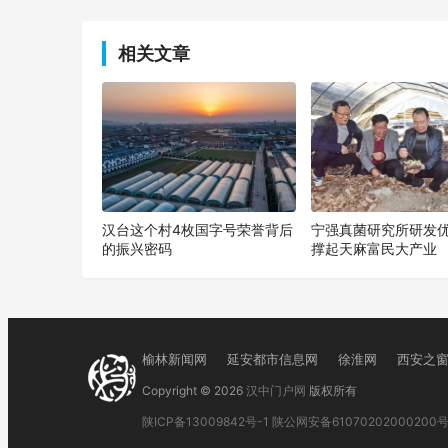
上一篇
相关文章
汉台这个村4枚国字号荣誉背后
宁强真菌研究所研发
的振兴密码
撑起天麻富民大产业
榆林新闻网
延安都市信息网
徐淮网
西安之
Copyright © 2026
汉中门户网
版权所有
陕ICP备13009842号-1
陕公网安备61070202000200