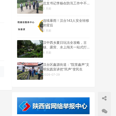
总支书记李杨在防汛工作中不
幸遇难
2 天前
连续暴雨！汉台143人安全转移
的背后
2 天前
汉中西乡夏日玩法全攻略，古
镇、露营、水上闯关一站式打
卡
6 天前
汉台区鑫源街道：“院里鑫声”文
明实践宣讲把“民声”变民生
2026-07-29