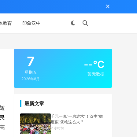
体教育
印象汉中
投稿
7
--°C
星期五
暂无数据
2026年8月
最新文章
随
千元一晚“一房难求”！汉中“微
民
度假”凭啥这么火？
高
2 小时前