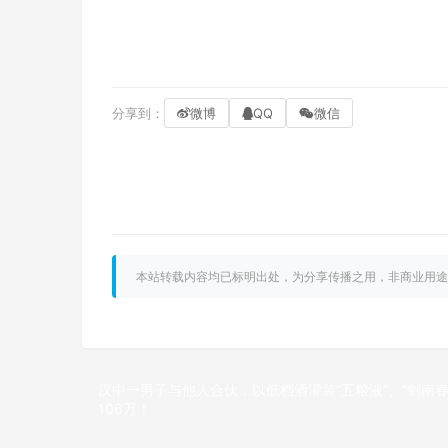
分享到：
微博
QQ
微信
本站转载内容均已标明出处，为分享传播之用，非商业用途
汉中一男子与他人合伙，以低档酒灌装“五粮液”、“剑南春
106万！