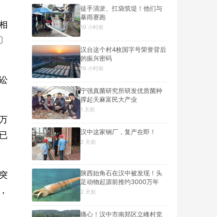
徒手清淤、扛袋筑堤！他们与
暴雨赛跑
相
19 小时前
〕
汉台这个村4枚国字号荣誉背后
的振兴密码
19 小时前
讼
宁强真菌研究所研发优质菌种
撑起天麻富民大产业
1 天前
万
汉中这家钢厂，复产在即！
已
2 天前
陕西始角石在汉中被发现！头
突
足动物起源前推约3000万年
，
2 天前
痛心！汉中市南郑区立峰村党