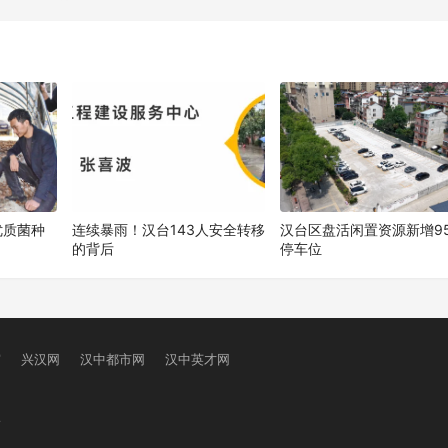
下
优质菌种
连续暴雨！汉台143人安全转移
汉台区盘活闲置资源新增95
的背后
停车位
窗
兴汉网
汉中都市网
汉中英才网
号