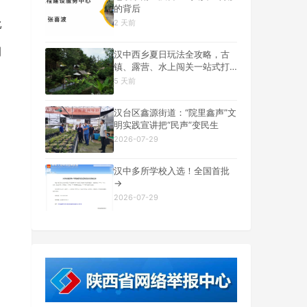
的背后
比
2 天前
例
汉中西乡夏日玩法全攻略，古
镇、露营、水上闯关一站式打
卡
5 天前
汉台区鑫源街道：“院里鑫声”文
明实践宣讲把“民声”变民生
2026-07-29
汉中多所学校入选！全国首批
→
2026-07-29
的