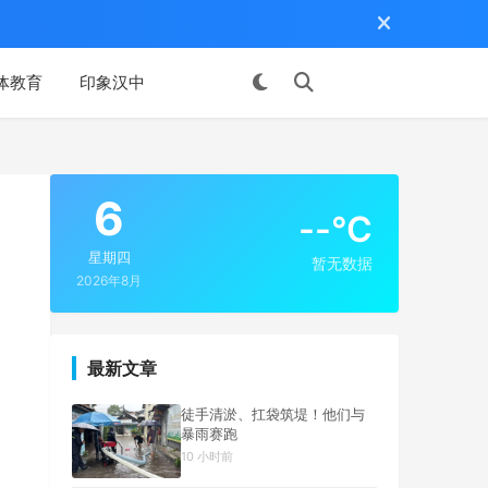
体教育
印象汉中
投稿
6
--°C
星期四
暂无数据
2026年8月
最新文章
徒手清淤、扛袋筑堤！他们与
暴雨赛跑
10 小时前