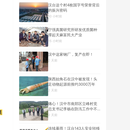
汉台这个村4枚国字号荣誉背后
的振兴密码
10 小时前
宁强真菌研究所研发优质菌种
撑起天麻富民大产业
15 小时前
汉中这家钢厂，复产在即！
2 天前
陕西始角石在汉中被发现！头
足动物起源前推约3000万年
2 天前
痛心！汉中市南郑区立峰村党
总支书记李杨在防汛工作中不
菜
幸遇难
2 天前
连续暴雨！汉台143人安全转移