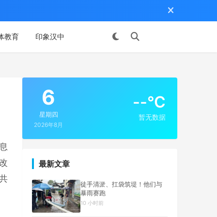
体教育
印象汉中
投稿
6
--°C
星期四
暂无数据
2026年8月
息
改
最新文章
共
徒手清淤、扛袋筑堤！他们与
暴雨赛跑
10 小时前