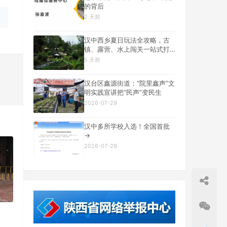
的背后
2 天前
汉中西乡夏日玩法全攻略，古
镇、露营、水上闯关一站式打
卡
5 天前
汉台区鑫源街道：“院里鑫声”文
明实践宣讲把“民声”变民生
一篇
2026-07-29
汉中多所学校入选！全国首批
→
2026-07-29
！