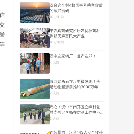
汉台这个村4枚国字号荣誉背后
的振兴密码
信
10 小时前
交
宁强真菌研究所研发优质菌种
誉
撑起天麻富民大产业
16 小时前
等
汉中这家钢厂，复产在即！
2 天前
陕西始角石在汉中被发现！头
足动物起源前推约3000万年
2 天前
痛心！汉中市南郑区立峰村党
总支书记李杨在防汛工作中不
幸遇难
2 天前
连续暴雨！汉台143人安全转移