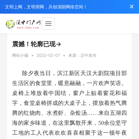
文明上网，文明用网，共创清朗网络空间！
震撼！轮廓已现→
网站小编
•
2022-02-07
•
来源：汉中发布
除夕夜当日，
滨江新区天汉大剧院
项目部
生活区的食堂里，
暖意融融，一片欢声笑语。
桌椅上堆放着中国结，
窗户上贴着窗花和福
字，
食堂桌椅拼成的大桌子上，
摆放着热气腾
腾的红烧肉、
水煮虾、杂烩汤……
来自五湖四
海的家乡味道，
在这里飘散开来，
50余位坚守
工地的工人代表欢欢喜喜
相聚于这一顿年夜