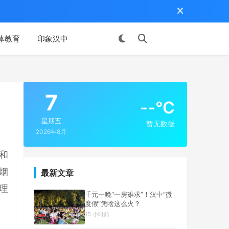
体教育
印象汉中
投稿
7
--°C
星期五
暂无数据
2026年8月
和
烟
最新文章
理
千元一晚“一房难求”！汉中“微
度假”凭啥这么火？
15 小时前