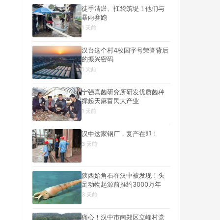
徒手清淤、扛袋筑堤！他们与
暴雨赛跑
1 天前
汉台这个村4枚国字号荣誉背后
的振兴密码
1 天前
宁强真菌研究所研发优质菌种
撑起天麻富民大产业
1 天前
汉中这家钢厂，复产在即！
3 天前
陕西始角石在汉中被发现！头
足动物起源前推约3000万年
3 天前
痛心！汉中市南郑区立峰村党