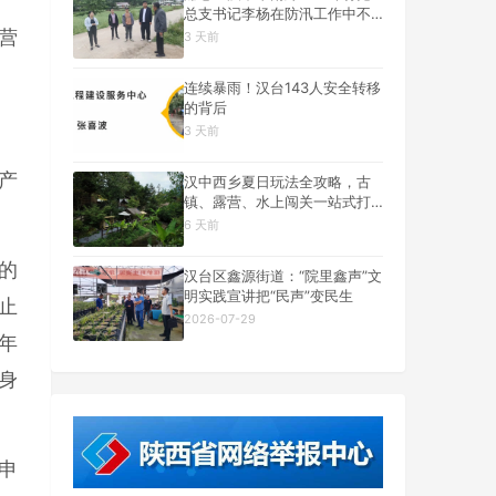
总支书记李杨在防汛工作中不
幸遇难
营
3 天前
连续暴雨！汉台143人安全转移
的背后
3 天前
产
汉中西乡夏日玩法全攻略，古
镇、露营、水上闯关一站式打
卡
6 天前
的
汉台区鑫源街道：“院里鑫声”文
明实践宣讲把“民声”变民生
止
2026-07-29
年
身
申