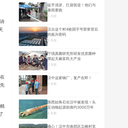
徒手清淤、扛袋筑堤！他们与
暴雨赛跑
3 天前
诗
天
汉台这个村4枚国字号荣誉背后
的振兴密码
3 天前
宁强真菌研究所研发优质菌种
撑起天麻富民大产业
3 天前
在
汉中这家钢厂，复产在即！
4 天前
先
陕西始角石在汉中被发现！头
高精
足动物起源前推约3000万年
了
4 天前
痛心！汉中市南郑区立峰村党