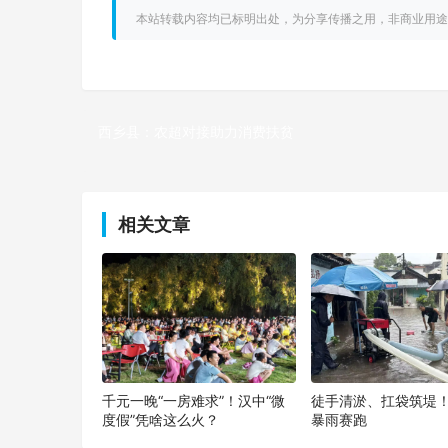
本站转载内容均已标明出处，为分享传播之用，非商业用途
西乡县：农超对接助力消费扶贫
上一篇
相关文章
千元一晚“一房难求”！汉中“微
徒手清淤、扛袋筑堤
度假”凭啥这么火？
暴雨赛跑