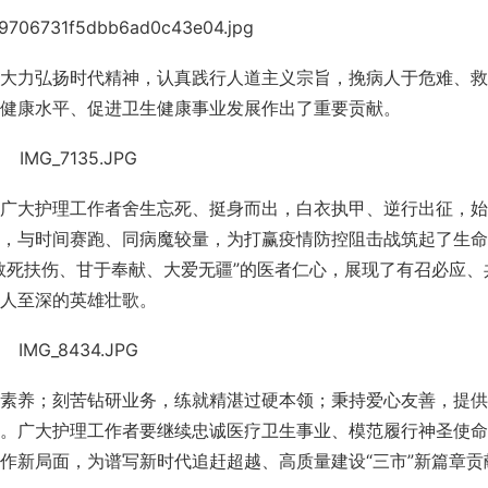
大力弘扬时代精神，认真践行人道主义宗旨，挽病人于危难、救
健康水平、促进卫生健康事业发展作出了重要贡献。
广大护理工作者舍生忘死、挺身而出，白衣执甲、逆行出征，始
，与时间赛跑、同病魔较量，为打赢疫情防控阻击战筑起了生命
救死扶伤、甘于奉献、大爱无疆”的医者仁心，展现了有召必应、
人至深的英雄壮歌。
素养；刻苦钻研业务，练就精湛过硬本领；秉持爱心友善，提供
。广大护理工作者要继续忠诚医疗卫生事业、模范履行神圣使命
作新局面，为谱写新时代追赶超越、高质量建设“三市”新篇章贡