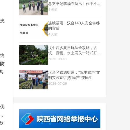
总支书记李杨在防汛工作中不
幸遇难
4 天前
患
连续暴雨！汉台143人安全转移
的背后
4 天前
汉中西乡夏日玩法全攻略，古
镇、露营、水上闯关一站式打
终
卡
2026-08-01
防
共
汉台区鑫源街道：“院里鑫声”文
明实践宣讲把“民声”变民生
2026-07-29
优
，
献