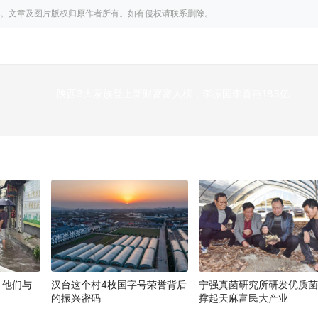
。文章及图片版权归原作者所有。如有侵权请联系删除。
陕西3大家族登上新财富富人榜，李振国李喜燕183亿
下
！他们与
汉台这个村4枚国字号荣誉背后
宁强真菌研究所研发优质
的振兴密码
撑起天麻富民大产业