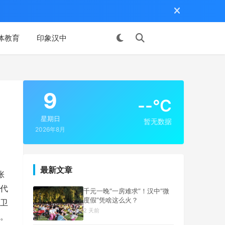
体教育
印象汉中
投稿
9
--°C
星期日
暂无数据
2026年8月
最新文章
张
代
千元一晚“一房难求”！汉中“微
度假”凭啥这么火？
卫
2 天前
。