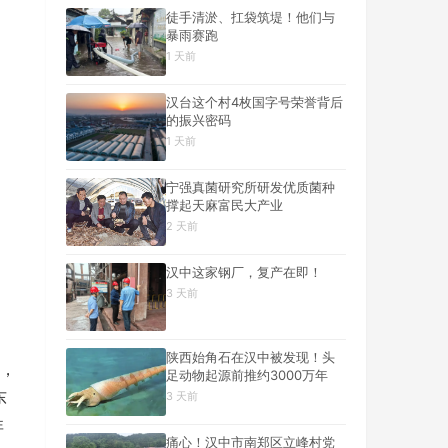
徒手清淤、扛袋筑堤！他们与
暴雨赛跑
1 天前
汉台这个村4枚国字号荣誉背后
的振兴密码
1 天前
宁强真菌研究所研发优质菌种
撑起天麻富民大产业
2 天前
汉中这家钢厂，复产在即！
3 天前
陕西始角石在汉中被发现！头
，
足动物起源前推约3000万年
东
3 天前
非
痛心！汉中市南郑区立峰村党