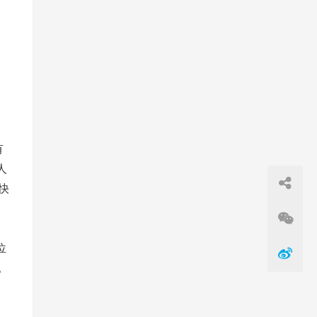
有
人
快
位
。