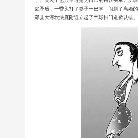
了、失去了也只不过是为自己的错误买单。所以
庭矛盾，一昏头打了妻子一巴掌，闹到了离婚的
郑县大河坎法庭附近立起了气球拱门道歉认错。