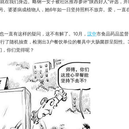
就在我们身边。略钢一女子被社区推荐参评“陕西好人”评选，并
称号。婆婆病成植物人，她6年如一日坚持照料不放弃。爱，一直
一直有这样的疑问，这不有解了。10月，
汉中
市食品药品监督
进行了随机抽查，检测出3户餐饮单位的餐具中大肠菌群呈阳性。
们，你们觉得呢？