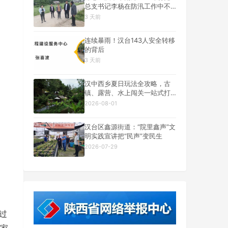
总支书记李杨在防汛工作中不
幸遇难
3 天前
连续暴雨！汉台143人安全转移
的背后
3 天前
汉中西乡夏日玩法全攻略，古
镇、露营、水上闯关一站式打
卡
2026-08-01
汉台区鑫源街道：“院里鑫声”文
明实践宣讲把“民声”变民生
2026-07-29
过