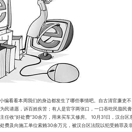
编看看本周我们的身边都发生了哪些事情吧。自古清官廉吏不
为民请愿，诉百姓疾苦；有人是官字两张口，一口吞吃民脂民膏
任收“好处费”30余万，用来买车又修房。 10月31日，汉台区
处费及向施工单位索贿30余万元，被汉台区法院以犯受贿罪及