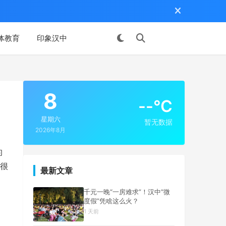
体教育
印象汉中
投稿
8
--°C
星期六
暂无数据
2026年8月
的
很
最新文章
千元一晚“一房难求”！汉中“微
度假”凭啥这么火？
1 天前