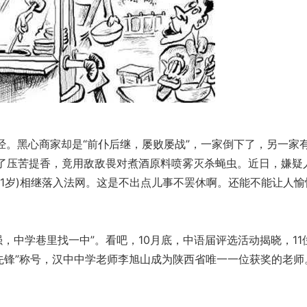
。黑心商家却是“前仆后继，屡败屡战”，一家倒下了，另一家
了压苦提香，竟用敌敌畏对煮酒原料喷雾灭杀蝇虫。近日，嫌疑
男，51岁)相继落入法网。这是不出点儿事不罢休啊。还能不能让人愉
中学巷里找一中”。看吧，10月底，中语届评选活动揭晓，11
术先锋”称号，汉中中学老师李旭山成为陕西省唯一一位获奖的老师