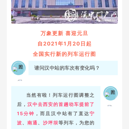
万象更新 喜迎元旦
自2021年1月20日起
全国实行新的列车运行图
请问汉中站的车次有变化吗？
当然有啦！列车运行图调整之
后，
汉中去西安的
首趟
动车提前了
15分钟
，而且汉中站有了直达
宁
波
、
南通
、
沙坪坝
等列车，为您的