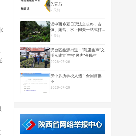
的背后
2 天前
汉中西乡夏日玩法全攻略，古
张
镇、露营、水上闯关一站式打
卡
5 天前
，
额
汉台区鑫源街道：“院里鑫声”文
明实践宣讲把“民声”变民生
完
2026-07-29
汉中多所学校入选！全国首批
→
2026-07-29
股
关