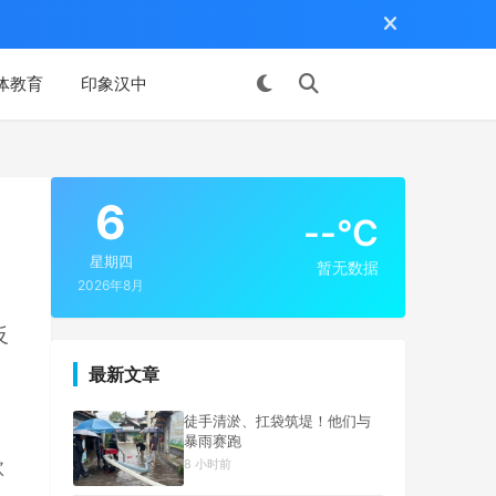
体教育
印象汉中
投稿
6
--°C
星期四
暂无数据
2026年8月
反
最新文章
徒手清淤、扛袋筑堤！他们与
暴雨赛跑
款
8 小时前