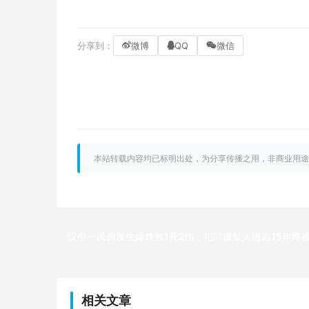
分享到：
微博
QQ
微信
本站转载内容均已标明出处，为分享传播之用，非商业用途
汉中一民房发生爆炸致1死2伤，犯罪嫌疑人潜逃15年终
上一篇
相关文章