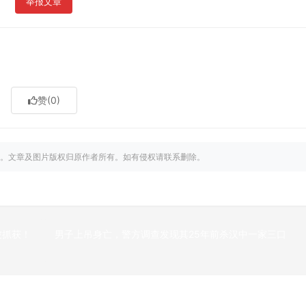
举报文章
赞
(0)
。文章及图片版权归原作者所有。如有侵权请联系删除。
被抓获！
男子上吊身亡，警方调查发现其25年前杀汉中一家三口
下