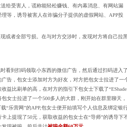
发送给受害人，谎称能轻松赚钱、有内幕消息、有网站漏
理等，诱导被害人在诈骗分子提供的虚假网站、APP投
提现或者全部亏损。在与对方交涉时，发现对方将自己拉
手机时看到扫码领取小东西的微信广告，然后通过扫码进入
的广告，包女士添加对方为好友，对方把包女士拉进了一
益比刷单的高，在对方的指引下包女士下载了“EShader
包女士拉进了一个500多人的大群，刚开始在群里聊天，
载“乐营网”的APP,包女士便开始填写个人信息及绑定银
行卡上提现了50元，获取收益的包女士在“导师”的诱导下
女士发现被骗，前后共计
被骗金额60万元
。