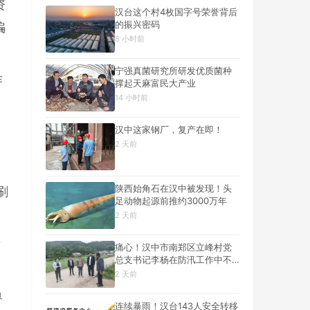
资
汉台这个村4枚国字号荣誉背后
的振兴密码
骗
8 小时前
宁强真菌研究所研发优质菌种
诈
撑起天麻富民大产业
14 小时前
汉中这家钢厂，复产在即！
2 天前
陕西始角石在汉中被发现！头
刷
足动物起源前推约3000万年
2 天前
后
痛心！汉中市南郑区立峰村党
总支书记李杨在防汛工作中不
幸遇难
2 天前
单
连续暴雨！汉台143人安全转移