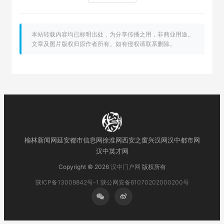
本站转载内容均已标明出处，为分享传播之用，非商业用途。
文章及图片版权归原作者所有。如有侵权请联系删除。
榆林新闻网
延安都市信息网
徐淮网
西安之窗
兴汉网
汉中都市网
汉中英才网
Copyright © 2026
汉中门户网
版权所有
陕ICP备13009842号-1
陕公网安备61070202000200号