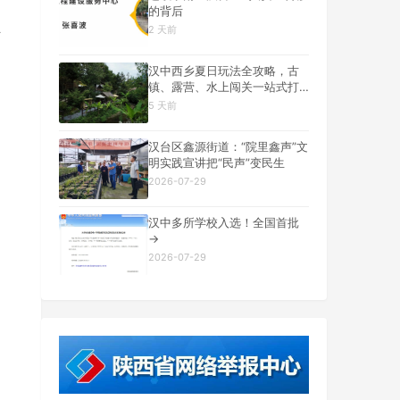
的背后
2 天前
千
汉中西乡夏日玩法全攻略，古
镇、露营、水上闯关一站式打
卡
5 天前
汉台区鑫源街道：“院里鑫声”文
明实践宣讲把“民声”变民生
2026-07-29
汉中多所学校入选！全国首批
→
2026-07-29