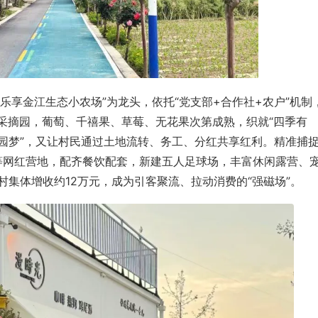
以“乐享金江生态小农场”为龙头，依托“党支部+合作社+农户”机制
品采摘园，葡萄、千禧果、草莓、无花果次第成熟，织就“四季有
田园梦”，又让村民通过土地流转、务工、分红共享红利。精准捕
野”等网红营地，配齐餐饮配套，新建五人足球场，丰富休闲露营、
村集体增收约12万元，成为引客聚流、拉动消费的“强磁场”。