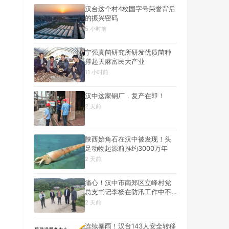
汉台这个村4枚国字号荣誉背后
的振兴密码
5 小时前
宁强真菌研究所研发优质菌种
撑起天麻富民大产业
11 小时前
汉中这家钢厂，复产在即！
2 天前
陕西始角石在汉中被发现！头
足动物起源前推约3000万年
2 天前
痛心！汉中市南郑区立峰村党
总支书记李杨在防汛工作中不
幸遇难
2 天前
连续暴雨！汉台143人安全转移