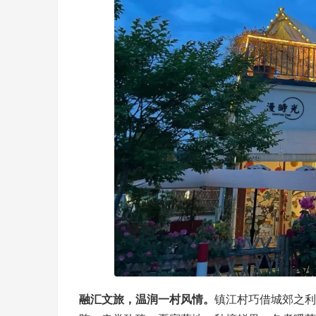
融汇文旅，温润一村风情。
镇江村巧借城郊之利