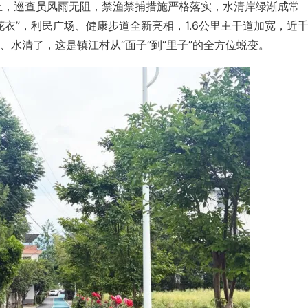
堤上，巡查员风雨无阻，禁渔禁捕措施严格落实，水清岸绿渐成常
穿花衣”，利民广场、健康步道全新亮相，1.6公里主干道加宽，近
水清了，这是镇江村从“面子”到“里子”的全方位蜕变。