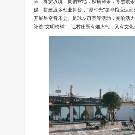
阵，春赏玫瑰，夏宿营地，秋摘鲜果，冬煮暖茶
媒，搭建返乡创业舞台，“漫时光”咖啡馆应运
开展星空音乐会、足球友谊赛等活动，奏响活力
评选“文明榜样”，让村庄既有烟火气，又有文化