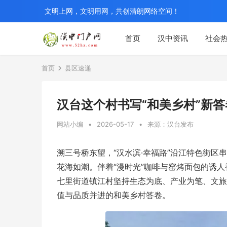
文明上网，文明用网，共创清朗网络空间！
首页
汉中资讯
社会
首页
县区速递
汉台这个村书写“和美乡村”新答
网站小编
•
2026-05-17
•
来源：汉台发布
溯三号桥东望，“汉水滨·幸福路”沿江特色街
花海如潮。伴着“漫时光”咖啡与窑烤面包的诱人
七里街道镇江村坚持生态为底、产业为笔、文旅
值与品质并进的和美乡村答卷。