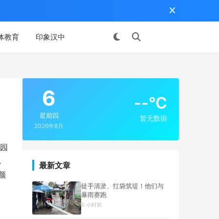
体教育
印象汉中
投稿
6
--°C
星期四
暂无数据
2026年8月
瑰园
，
最新文章
颜
徒手清淤、扛袋筑堤！他们与
暴雨赛跑
5 小时前