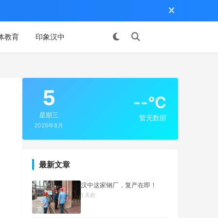
体教育
印象汉中
投稿
5
--°C
星期三
暂无数据
2026年8月
最新文章
汉中这家钢厂，复产在即！
1 天前