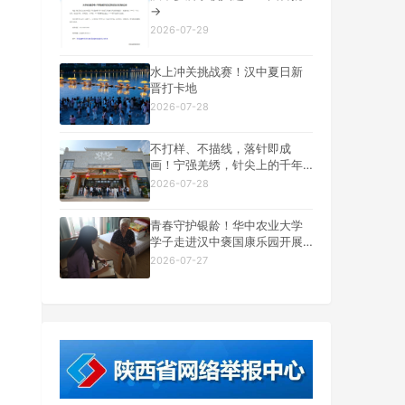
→
2026-07-29
水上冲关挑战赛！汉中夏日新
晋打卡地
2026-07-28
不打样、不描线，落针即成
画！宁强羌绣，针尖上的千年
羌乡文脉
2026-07-28
青春守护银龄！华中农业大学
学子走进汉中褒国康乐园开展
14 天养老社会实践
2026-07-27