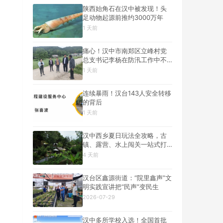
陕西始角石在汉中被发现！头
足动物起源前推约3000万年
1 天前
痛心！汉中市南郑区立峰村党
总支书记李杨在防汛工作中不
幸遇难
1 天前
连续暴雨！汉台143人安全转移
的背后
1 天前
汉中西乡夏日玩法全攻略，古
镇、露营、水上闯关一站式打
卡
4 天前
汉台区鑫源街道：“院里鑫声”文
明实践宣讲把“民声”变民生
2026-07-29
汉中多所学校入选！全国首批