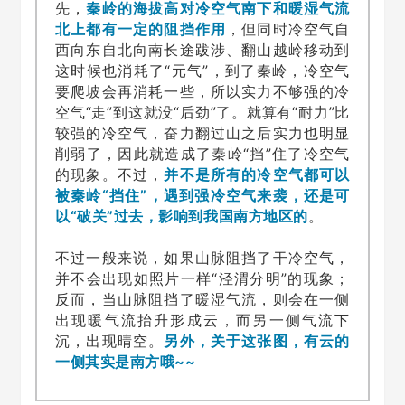
先，
秦岭的海拔高对冷空气南下和暖湿气流
北上都有一定的阻挡作用
，但同时冷空气自
西向东自北向南长途跋涉、翻山越岭移动到
这时候也消耗了“元气”，到了秦岭，冷空气
要爬坡会再消耗一些，所以实力不够强的冷
空气“走”到这就没“后劲”了。就算有“耐力”比
较强的冷空气，奋力翻过山之后实力也明显
削弱了，因此就造成了秦岭“挡”住了冷空气
的现象。不过，
并不是所有的冷空气都可以
被秦岭“挡住”，遇到强冷空气来袭，还是可
以“破关”过去
，影响到我国南方地区的
。
不过一般来说，如果山脉阻挡了干冷空气，
并不会出现如照片一样“泾渭分明”的现象；
反而，当山脉阻挡了暖湿气流，则会在一侧
出现暖气流抬升形成云，而另一侧气流下
沉，出现晴空。
另外，关于这张图，有云的
一侧其实是南方哦~~