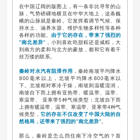
在中国辽阔的版图上，有一条非比寻常的山
脉，气势磅礴地横亘在中华大地上，这条巍
峨的山脉就是秦岭。它发挥着调节气候、保
持水土、涵养水源、维护生物多样性等各种
各样的功能。
由于它的存在，带来了强烈的
“南北差异”
，小到喜欢吃甜粽还是咸粽，大
到南方的柔和与北方的豪放，都和它有着千
丝万缕的联系。
秦岭对水汽有阻滞作用
，秦岭南坡平均降水
800毫米以上，北坡平均降水800毫米以
下。北坡相对寒冷干燥，南坡则温暖湿润，
南坡自下而上拥有亚热带、暖温带、温带、
寒温带、 亚寒带5种气候类型；北坡自下而
上拥有暖温带、温带、寒温带、亚寒带4种气
候类型，
它的存在不仅改变了中国大陆的自
然格局，还带来了强烈的“南北差异”
。
那么，秦岭是怎么挡住南下冷空气的？首