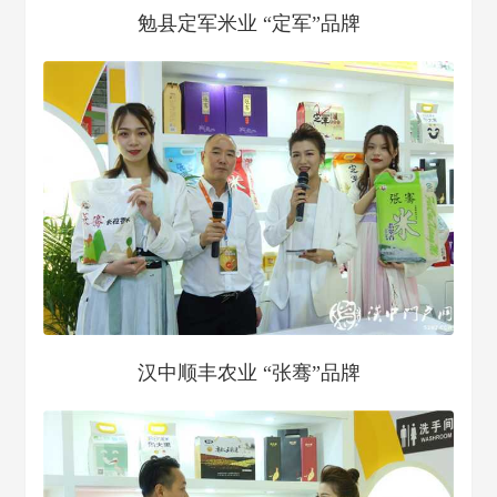
勉县定军米业 “定军”品牌
汉中顺丰农业 “张骞”品牌