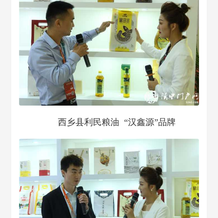
西乡县利民粮油 “汉鑫源”品牌