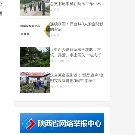
违
总支书记李杨在防汛工作中不
幸遇难
4 天前
网
连续暴雨！汉台143人安全转移
的背后
4 天前
汉中西乡夏日玩法全攻略，古
镇、露营、水上闯关一站式打
卡
2026-08-01
汉台区鑫源街道：“院里鑫声”文
明实践宣讲把“民声”变民生
2026-07-29