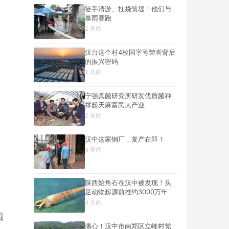
徒手清淤、扛袋筑堤！他们与
暴雨赛跑
2 天前
汉台这个村4枚国字号荣誉背后
的振兴密码
2 天前
宁强真菌研究所研发优质菌种
撑起天麻富民大产业
2 天前
汉中这家钢厂，复产在即！
4 天前
陕西始角石在汉中被发现！头
足动物起源前推约3000万年
4 天前
西
痛心！汉中市南郑区立峰村党