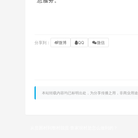
息服务。
分享到：
微博
QQ
微信
本站转载内容均已标明出处，为分享传播之用，非商业用途
从贫困村到整村脱贫 鲁家坝村是怎么做到的？