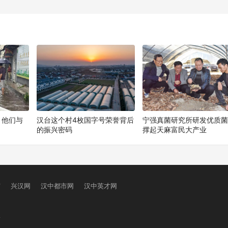
下
！他们与
汉台这个村4枚国字号荣誉背后
宁强真菌研究所研发优质
的振兴密码
撑起天麻富民大产业
窗
兴汉网
汉中都市网
汉中英才网
号