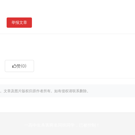
举报文章
赞
(0)
。文章及图片版权归原作者所有。如有侵权请联系删除。
一高中生杀害两名同班同学，已被控制！