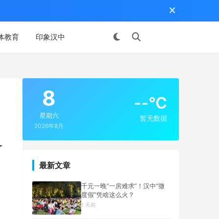
体教育
印象汉中
投稿
8
--°C
星期六
暂无数据
2026年8月
了
最新文章
千元一晚“一房难求”！汉中“微
度假”凭啥这么火？
1 天前