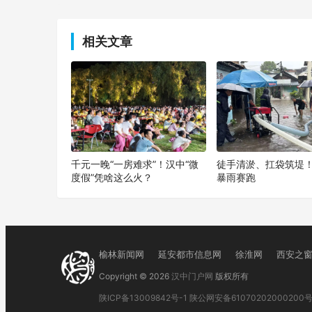
上一篇
相关文章
千元一晚“一房难求”！汉中“微
徒手清淤、扛袋筑堤
度假”凭啥这么火？
暴雨赛跑
榆林新闻网
延安都市信息网
徐淮网
西安之
Copyright © 2026
汉中门户网
版权所有
陕ICP备13009842号-1
陕公网安备61070202000200