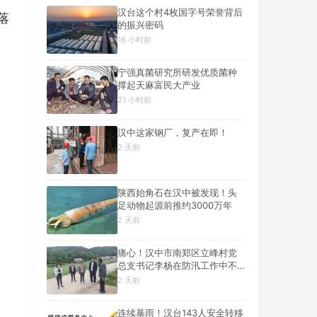
汉台这个村4枚国字号荣誉背后
落
的振兴密码
16 小时前
宁强真菌研究所研发优质菌种
撑起天麻富民大产业
21 小时前
汉中这家钢厂，复产在即！
2 天前
陕西始角石在汉中被发现！头
足动物起源前推约3000万年
2 天前
痛心！汉中市南郑区立峰村党
总支书记李杨在防汛工作中不
幸遇难
2 天前
连续暴雨！汉台143人安全转移