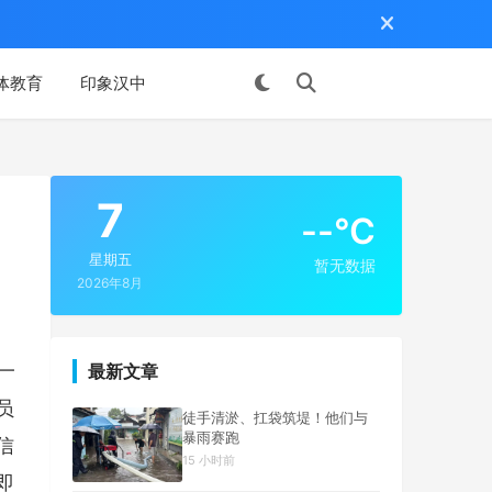
体教育
印象汉中
投稿
7
--°C
星期五
暂无数据
2026年8月
交
一
最新文章
员
徒手清淤、扛袋筑堤！他们与
暴雨赛跑
信
15 小时前
即