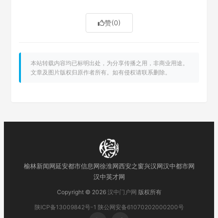
赞
(0)
本站转载内容均已标明出处，为分享传播之用，非商业用途。
文章及图片版权归原作者所有。如有侵权请联系删除。
榆林新闻网
延安都市信息网
徐淮网
西安之窗
兴汉网
汉中都市网
汉中英才网
Copyright © 2026
汉中门户网
版权所有
陕ICP备13009842号-1
陕公网安备61070202000200号