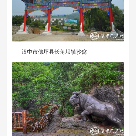
汉中市佛坪县长角坝镇沙窝