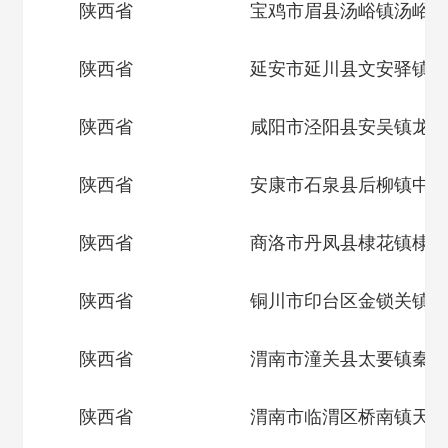
陕西省
宝鸡市眉县汤峪镇汤峪村
陕西省
延安市延川县文安驿镇梁
陕西省
咸阳市泾阳县安吴镇龙源
陕西省
安康市石泉县后柳镇中坝
陕西省
商洛市丹凤县棣花镇棣花
陕西省
铜川市印台区金锁关镇何
陕西省
渭南市潼关县太要镇秦王
陕西省
渭南市临渭区桥南镇天刘