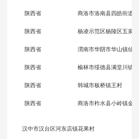
陕西省
商洛市洛南县四皓街道南
陕西省
杨凌示范区杨陵区五泉镇
陕西省
渭南市华阴市华山镇仙峪
陕西省
榆林市绥德县满堂川镇郭
陕西省
韩城市板桥镇王村
陕西省
商洛市柞水县小岭镇金米
汉中市汉台区河东店镇花果村