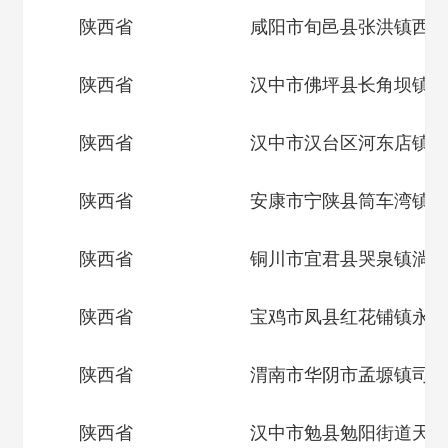
陕西省
咸阳市旬邑县张洪镇西头
陕西省
汉中市佛坪县长角坝镇沙
陕西省
汉中市汉台区河东店镇花
陕西省
安康市宁陕县筒车湾镇七
陕西省
铜川市宜君县哭泉镇淌泥
陕西省
宝鸡市凤县红花铺镇永生
陕西省
渭南市华阴市孟塬镇司家
陕西省
汉中市勉县勉阳街道天荡