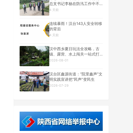
总支书记李杨在防汛工作中不
幸遇难
4 天前
连续暴雨！汉台143人安全转移
的背后
4 天前
汉中西乡夏日玩法全攻略，古
镇、露营、水上闯关一站式打
卡
2026-08-01
汉台区鑫源街道：“院里鑫声”文
明实践宣讲把“民声”变民生
2026-07-29