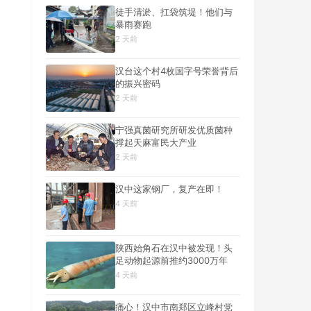
徒手清淤、扛袋筑堤！他们与
暴雨赛跑
2 天前
汉台这个村4枚国字号荣誉背后
的振兴密码
2 天前
宁强真菌研究所研发优质菌种
撑起天麻富民大产业
2 天前
汉中这家钢厂，复产在即！
4 天前
陕西始角石在汉中被发现！头
足动物起源前推约3000万年
4 天前
痛心！汉中市南郑区立峰村党