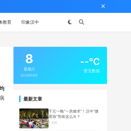
体教育
印象汉中
投稿
8
--°C
星期六
暂无数据
2026年8月
均
病
最新文章
千元一晚“一房难求”！汉中“微
度假”凭啥这么火？
1 天前