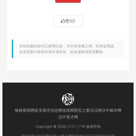
赞
(0)
本站转载内容均已标明出处，为分享传播之用，非商业用途。
文章及图片版权归原作者所有。如有侵权请联系删除。
榆林新闻网
延安都市信息网
徐淮网
西安之窗
兴汉网
汉中都市网
汉中英才网
Copyright © 2026
汉中门户网
版权所有
陕ICP备13009842号-1
陕公网安备61070202000200号