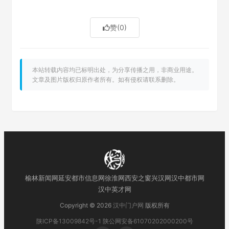
赞
(0)
本站转载内容均已标明出处，为分享传播之用，非商业用途。
文章及图片版权归原作者所有。如有侵权请联系删除。
榆林新闻网
延安都市信息网
徐淮网
西安之窗
兴汉网
汉中都市网
汉中英才网
Copyright © 2026
汉中门户网
版权所有
陕ICP备13009842号-1
陕公网安备61070202000200号