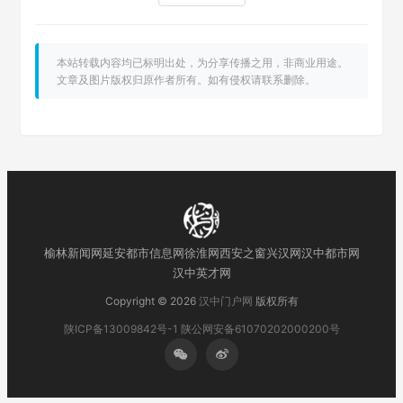
本站转载内容均已标明出处，为分享传播之用，非商业用途。
文章及图片版权归原作者所有。如有侵权请联系删除。
榆林新闻网
延安都市信息网
徐淮网
西安之窗
兴汉网
汉中都市网
汉中英才网
Copyright © 2026
汉中门户网
版权所有
陕ICP备13009842号-1
陕公网安备61070202000200号