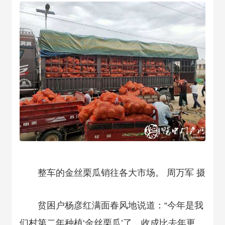
整车的金丝栗瓜销往各大市场。 周万军 摄
贫困户杨彦红满面春风地说道：“今年是我
们村第二年种植‘金丝栗瓜’了，收成比去年更