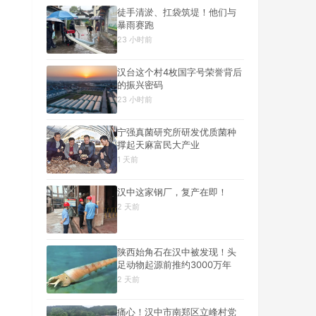
徒手清淤、扛袋筑堤！他们与
暴雨赛跑
23 小时前
汉台这个村4枚国字号荣誉背后
的振兴密码
23 小时前
宁强真菌研究所研发优质菌种
撑起天麻富民大产业
1 天前
汉中这家钢厂，复产在即！
2 天前
陕西始角石在汉中被发现！头
足动物起源前推约3000万年
2 天前
痛心！汉中市南郑区立峰村党