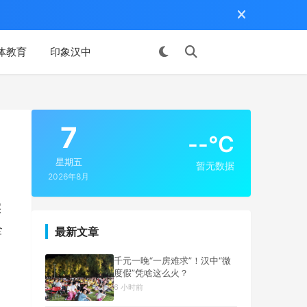
体教育
印象汉中
投稿
7
--°C
星期五
暂无数据
2026年8月
实
全
最新文章
千元一晚“一房难求”！汉中“微
度假”凭啥这么火？
6 小时前