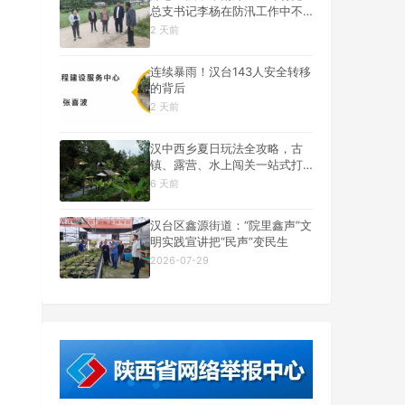
总支书记李杨在防汛工作中不
幸遇难
2 天前
连续暴雨！汉台143人安全转移
的背后
2 天前
汉中西乡夏日玩法全攻略，古
镇、露营、水上闯关一站式打
卡
6 天前
汉台区鑫源街道：“院里鑫声”文
明实践宣讲把“民声”变民生
2026-07-29